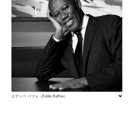
エディー バフォ（Eddie Baffoe）